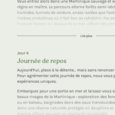
Vous entrez alors dans une Martinique sauvage et se
règne en maître. Le parcours alterne forêts semi-sèc
humides, tunnels de verdure, anses isolées que l’océ
rivières cristallines où il fait bon se rafraîchir. Par 
hisse en balcon au-dessus de la mer, offrant des p
spectaculaires sur le canal de la Dominique.
Lire plus
À votre arrivée, le charme du pittoresque village de G
plus belle des récompenses. Le retour s’effectue par l
yole d’un pêcheur, prolongeant l’expérience d’une to
Jour 4
inoubliable…
Journée de repos
Heures de marche : entre 6h00 et 6h30
Aujourd’hui, place à la détente… mais sans renoncer 
Dénivelé + : 670 m
Pour agrémenter cette journée de repos, nous vous 
Dénivelé – : 670 m
expériences uniques.
Embarquez pour une sortie en mer et laissez-vous sé
beaux rivages de la Martinique : exploration des fo
ou en bateau, baignades dans des eaux translucides
dans une réserve naturelle protégée où dauphins e
marins offrent souvent un spectacle inoubliable.