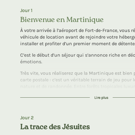
Jour 1
Bienvenue en Martinique
À votre arrivée à l’aéroport de Fort-de-France, vous 
véhicule de location avant de rejoindre votre hébe
installer et profiter d’un premier moment de détente
C’est le début d’un séjour qui s’annonce riche en dé
émotions.
Très vite, vous réaliserez que la Martinique est bien 
carte postale : c’est un véritable terrain de jeu pou
nature et de randonnée. Entre forêts tropicales luxur
volcaniques, rivières chantantes, plages secrètes et
Lire plus
comme ceux de la Savane des Pétrifications, chaque 
nouveau décor à explorer.
Au fil des sentiers, vous découvrirez la diversité incr
Jour 2
fleurs, où la marche devient une invitation à la con
La trace des Jésuites
partage. Une aventure en immersion qui marquera c