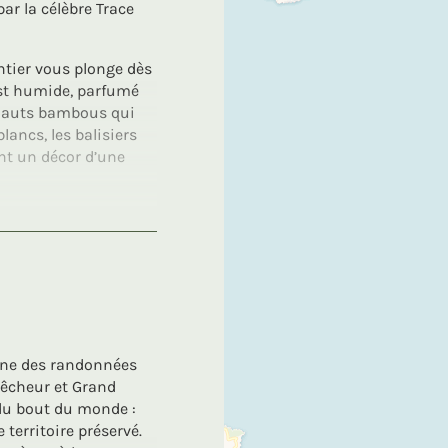
r la célèbre Trace
entier vous plonge dès
 est humide, parfumé
es hauts bambous qui
lancs, les balisiers
nt un décor d’une
fait tantôt ombragé,
on respire. Plusieurs
erser à gué la rivière
’effort reste doux,
nt.
apprivoiser l’île et
’une des randonnées
rêcheur et Grand
 du bout du monde :
 territoire préservé.