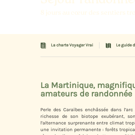
Séjour randonné
8 jours au cœur des sentiers t

La charte Voyager Vrai

Le guide 
La Martinique, magnifiqu
amateurs de randonnée
Perle des Caraïbes enchâssée dans l’arc 
richesse de son biotope exubérant, son
l’alternance surprenante entre climat tropi
une invitation permanente : forêts tropi