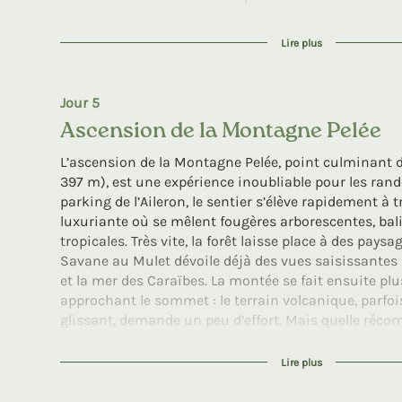
Si vous préférez rester à terre, optez pour une imme
Lire plus
locale : rencontres authentiques, traditions vivante
gastronomiques et savoir-faire artisanaux.
Toutes ces expériences sont proposées à la carte, a
Jour 5
choisir selon ses envies et son budget. Retrouvez l’
Ascension de la Montagne Pelée
suggestions dans notre guide des excursions, conçu 
moments mémorables à votre rythme.
L’ascension de la Montagne Pelée, point culminant d
397 m), est une expérience inoubliable pour les ran
parking de l’Aileron, le sentier s’élève rapidement à
luxuriante où se mêlent fougères arborescentes, bal
tropicales. Très vite, la forêt laisse place à des paysa
Savane au Mulet dévoile déjà des vues saisissantes 
et la mer des Caraïbes. La montée se fait ensuite pl
approchant le sommet : le terrain volcanique, parfois
glissant, demande un peu d’effort. Mais quelle récom
sommet, la Martinique s’étend à perte de vue, et par
distingue même la Dominique au loin. Le regard plon
Lire plus
impressionnant du volcan, témoin de l’éruption de 
mythique, entre nature, histoire et panoramas gran