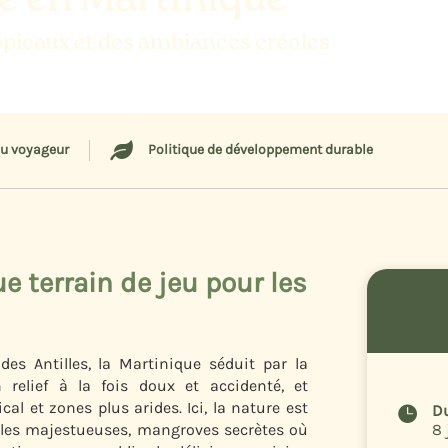
e en Martinique
ropicaux et des ambiances créoles

du voyageur
Politique de développement durable
e terrain de jeu pour les
des Antilles, la Martinique séduit par la
 relief à la fois doux et accidenté, et
cal et zones plus arides. Ici, la nature est
D

cales majestueuses, mangroves secrètes où
8 