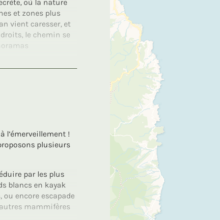
crète, où la nature
hes et zones plus
an vient caresser, et
endroits, le chemin se
anoramas
rand Rivière sera la
a mer, à bord de la
uche d’authenticité
à l’émerveillement !
proposons plusieurs
duire par les plus
nds blancs en kayak
, ou encore escapade
t autres mammifères