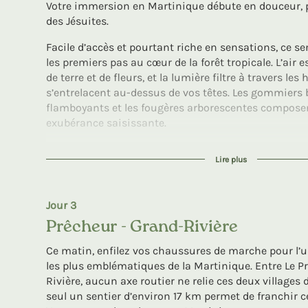
voyage.
Votre immersion en Martinique débute en douceur, pa
des Jésuites.
Facile d’accès et pourtant riche en sensations, ce s
les premiers pas au cœur de la forêt tropicale. L’air
de terre et de fleurs, et la lumière filtre à travers l
s’entrelacent au-dessus de vos têtes. Les gommiers b
flamboyants et les fougères arborescentes compose
exubérance saisissante.
Au fil de la marche, le sentier parfaitement tracé se 
Lire plus
tantôt ouvert sur de petites clairières où la végétati
fois, il vous faudra remonter vos pantalons pour trav
du Lorrain, dont le clapotis accompagne vos pas. Ici, l
Jour 3
laissant place à la contemplation et à l’émerveilleme
Prêcheur - Grand-Rivière
La Trace des Jésuites, c’est une invitation idéale pour 
s’imprégner de son énergie sauvage.
Ce matin, enfilez vos chaussures de marche pour l
les plus emblématiques de la Martinique. Entre Le P
Heures de marche : entre 3h et 3h30
Rivière, aucun axe routier ne relie ces deux villages
Dénivelé + : 370 m
seul un sentier d’environ 17 km permet de franchir ce
Dénivelé – : 370 m