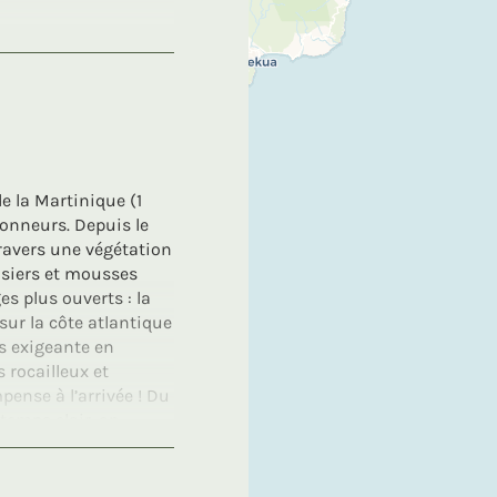
rsion dans la culture
s, découvertes
fin que chacun puisse
ensemble de nos
pour vous offrir des
e la Martinique (1
donneurs. Depuis le
 travers une végétation
isiers et mousses
ges plus ouverts : la
sur la côte atlantique
us exigeante en
 rocailleux et
pense à l’arrivée ! Du
 temps clair, on
ge dans le cratère
1902. Une randonnée
dioses