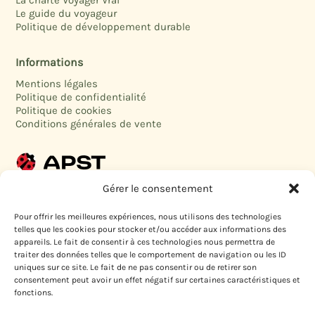
La charte Voyager Vrai
Le guide du voyageur
Politique de développement durable
Informations
Mentions légales
Politique de confidentialité
Politique de cookies
Conditions générales de vente
Voyagez l’esprit tranquille, votre opérateur de voyages est
Gérer le consentement
garanti par l’
APST
Pour offrir les meilleures expériences, nous utilisons des technologies
telles que les cookies pour stocker et/ou accéder aux informations des
appareils. Le fait de consentir à ces technologies nous permettra de
Voyager Vrai accepte les chèques vacances « connect »
traiter des données telles que le comportement de navigation ou les ID
uniques sur ce site. Le fait de ne pas consentir ou de retirer son
consentement peut avoir un effet négatif sur certaines caractéristiques et
fonctions.